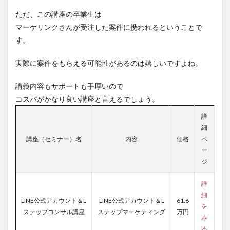
ただ、この講座の卒業生は
マーケリンクさんが受注した案件に携われるということで
す。
実際に案件をもらえる可能性があるのは嬉しいですよね。
講義内容もサポートも手厚いので
コスパがかなり良い講座と言えるでしょう。
詳
細
講座（セミナー）名
内容
価格
ペ
ー
ジ
詳
細
LINE公式アカウント＆L
LINE公式アカウント＆L
61.6
を
ステップコンサル講座
ステップマーケティング
万円
み
る