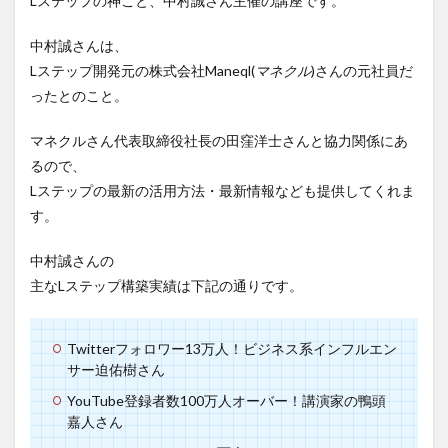
Lステップの神こと、中村誠さん主催の講座です。
2
中村誠さんは、
LINE
マー
Lステップ開発元の株式会社Maneql(
マネクル
)さんの元社員だ
ケラ
ったとのこと。
ボ
3
マネクルさん代表取締役社長の田窪洋士さんと協力関係にあ
【ま
るので、
と
め】
Lステップの最新の活用方法・最新情報なども提供してくれま
あな
す。
たに
オス
中村誠さんの
スメ
する
主なLステップ構築実績は下記の通りです。
Lス
テッ
プ講
Twitterフォロワー13万人！ビジネス系インフルエン
座
サー迫佑樹さん
YouTube登録者数100万人オーバー！講演家の鴨頭
嘉人さん