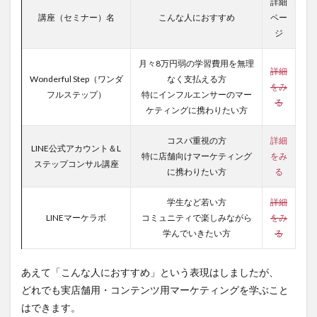
詳細
講座（セミナー）名
こんな人におすすめ
ペー
ジ
月々8万円弱の学習費用を無理
詳細
Wonderful Step（ワンダ
なく支払える方
をみ
フルステップ）
特にインフルエンサーのマー
る
ケティングに携わりたい方
コスパ重視の方
詳細
LINE公式アカウント＆L
特に店舗向けマーケティング
をみ
ステップコンサル講座
に携わりたい方
る
学生など若い方
詳細
LINEマーケラボ
コミュニティで楽しみながら
をみ
学んでいきたい方
る
あえて「こんな人におすすめ」という表現はしましたが、
どれでも実店舗用・コンテンツ用マーケティングを学ぶこと
はできます。