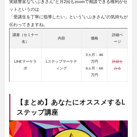
実績豊富な”いぶきさん”と月2回もzoomで相談できる権利がセ
ットというのは
「受講生を丁寧に指導したい」という”いぶきさん”の気持ちが
伝わってきますね。
講座（セミナー
詳細ペ
内容
価格
名）
ージ
3ヵ月：46
LINEマーケラ
Lステップマーケテ
万円
詳細を
ボ
ィング
6ヵ月：66
みる
万円
【まとめ】あなたにオススメするL
ステップ講座