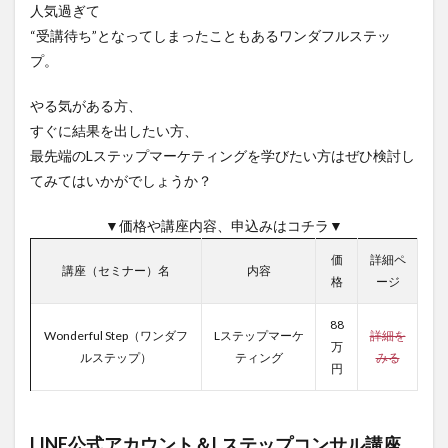
人気過ぎて
“受講待ち”となってしまったこともあるワンダフルステッ
プ。
やる気がある方、
すぐに結果を出したい方、
最先端のLステップマーケティングを学びたい方はぜひ検討し
てみてはいかがでしょうか？
▼価格や講座内容、申込みはコチラ▼
価
詳細ペ
講座（セミナー）名
内容
格
ージ
88
Wonderful Step（ワンダフ
Lステップマーケ
詳細を
万
ルステップ）
ティング
みる
円
LINE公式アカウント＆Lステップコンサル講座