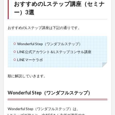
おすすめのLステップ講座（セミナ
ステ
ップ
ー）3選
講座
（セ
ミナ
ー）
おすすめのLステップ講座は下記の通りです。
3選
1.1
Wonderful Step（ワンダフルステップ）
Wonderful
Step（ワン
LINE公式アカウント＆Lステップコンサル講座
ダフルス
テップ）
LINEマーケラボ
1.2
LINE
順に解説していきます。
公式
アカ
ウン
ト＆L
Wonderful Step（ワンダフルステップ）
ステ
ップ
コン
Wonderful Step（ワンダフルステップ）は、
サル
講座