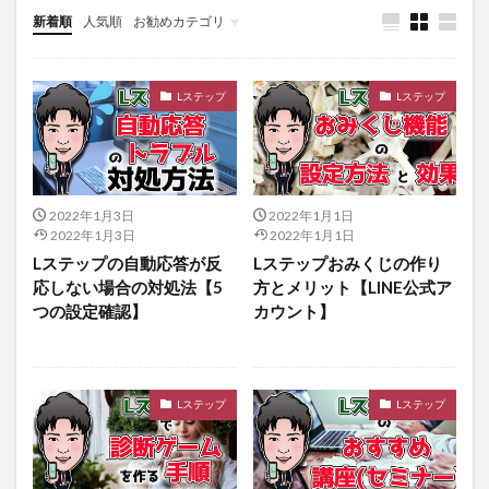
新着順
人気順
お勧めカテゴリ
Uncategorized
Lステップ
Lステップ
2022年1月3日
2022年1月1日
2022年1月3日
2022年1月1日
Lステップの自動応答が反
Lステップおみくじの作り
応しない場合の対処法【5
方とメリット【LINE公式ア
つの設定確認】
カウント】
Lステップ
Lステップ