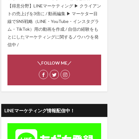
【得意分野】LINEマーケティング ▶ クライアン
トの売上げを3倍に / 動画編集 ▶ マーケター目
線でSNS戦略（LINE・YouTube・インスタグラ
ム・TikTok）用の動画を作成 / 自信の経験をも
とにしたマーケティングに関するノウハウを発
信中 /
＼FOLLOW ME／
LINEマーケティング情報配信中！