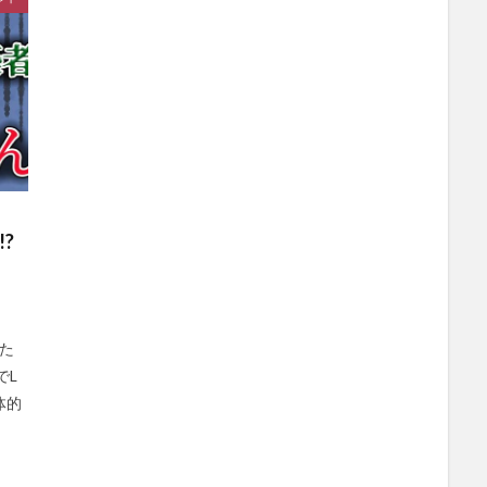
?
いた
でL
体的